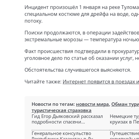
Инцидент произошёл 1 января на реке Тулома
специальном костюме для дрейфа на воде, одн
потоку.
Поиски продолжаются, в операции задейство
экстремальные морозы — температура ночью о
Факт происшествия подтвердили в прокурату
уголовное дело по статье об оказании услуг,
Обстоятельства случившегося выясняются.
Читайте также:
Интернет появится в поездах и
Новости по тегам:
новости мира
,
Обман тури
туристическая страховка
Гид Егор Дьяковский рассказал
Немецкие ту
подробности спасени...
круизах в Пе
Генеральное консульство
Путешествие
Республики Казахстан в Ду...
скрипкой: чт