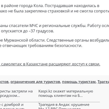
 в районе города Кола. Пострадавшая находилась в
ако не была закреплена страховкой и не смогла сопрот
ваны спасатели МЧС и региональные службы. Работу ос
пускается до –37 градусов.
ре Мурманской области. Следственные органы возбудил
 не отвечающих требованиям безопасности.
 самолетах: в Казахстане расширяют доступ к связи.
стов
,
ограничения для туристов
,
помощь туристам
,
Траге
ристы застряли на
Kaspi.kz окажет материальную
рсидском...
помощь клиентам на Б...
 с домброй и
Трагедия в Андах: крушение
о важно знать...
Ми-17 ВВС Перу унесло ...