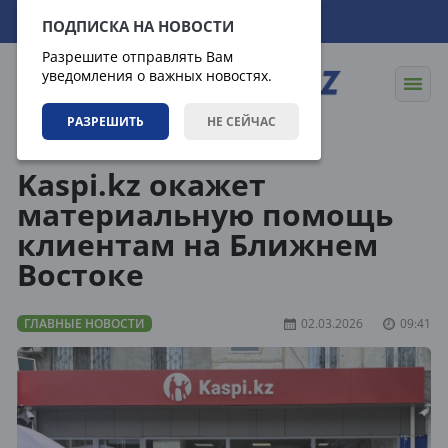
09.08.2026
19:52:29
ПОДПИСКА НА НОВОСТИ
Разрешите отправлять Вам
уведомления о важных новостях.
РАЗРЕШИТЬ
НЕ СЕЙЧАС
Новости
Главные новости
Kaspi.kz окажет
материальную помощь
клиентам на Ближнем
Востоке
ГЛАВНЫЕ НОВОСТИ
02.03.2026
09:41