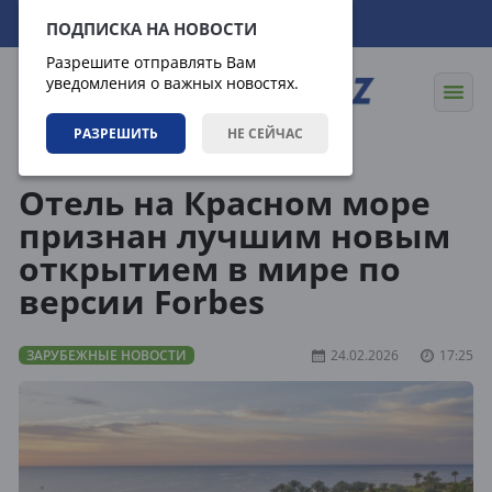
07.08.2026
06:32:57
ПОДПИСКА НА НОВОСТИ
Разрешите отправлять Вам
уведомления о важных новостях.
РАЗРЕШИТЬ
НЕ СЕЙЧАС
Новости
Зарубежные новости
Отель на Красном море
признан лучшим новым
открытием в мире по
версии Forbes
ЗАРУБЕЖНЫЕ НОВОСТИ
24.02.2026
17:25