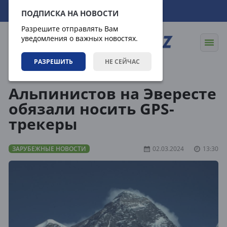
06.08.2026
14:50:42
ПОДПИСКА НА НОВОСТИ
Разрешите отправлять Вам
уведомления о важных новостях.
РАЗРЕШИТЬ
НЕ СЕЙЧАС
Новости
Зарубежные новости
Альпинистов на Эвересте
обязали носить GPS-
трекеры
ЗАРУБЕЖНЫЕ НОВОСТИ
02.03.2024
13:30