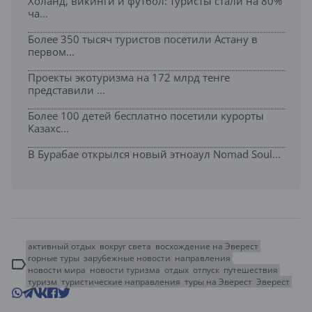
Холанд, викинги и футбол: туристы стали на 80%
ча...
Более 350 тысяч туристов посетили Астану в
первом...
Проекты экотуризма на 172 млрд тенге
представили ...
Более 100 детей бесплатно посетили курорты
Казахс...
В Бурабае открылся новый этноаул Nomad Soul...
активный отдых
вокруг света
восхождение на Эверест
горные туры
зарубежные новости
направления
новости мира
новости туризма
отдых
отпуск
путешествия
туризм
туристические направления
туры на Эверест
Эверест