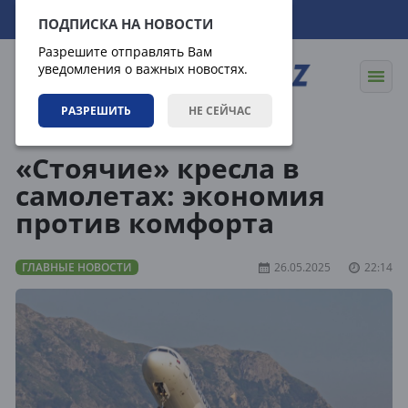
08.08.2026
05:41:32
ПОДПИСКА НА НОВОСТИ
Разрешите отправлять Вам
уведомления о важных новостях.
РАЗРЕШИТЬ
НЕ СЕЙЧАС
Новости
Главные новости
«Стоячие» кресла в
самолетах: экономия
против комфорта
ГЛАВНЫЕ НОВОСТИ
26.05.2025
22:14