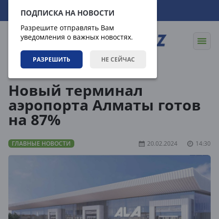
07.08.2026
13:29:06
ПОДПИСКА НА НОВОСТИ
Разрешите отправлять Вам
уведомления о важных новостях.
РАЗРЕШИТЬ
НЕ СЕЙЧАС
Новости
Главные новости
Новый терминал
аэропорта Алматы готов
на 87%
ГЛАВНЫЕ НОВОСТИ
20.02.2024
14:30