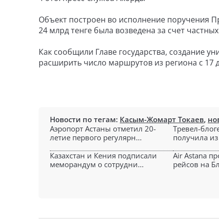
Объект построен во исполнение поручения П
24 млрд тенге была возведена за счет частны
Как сообщили Главе государства, создание ун
расширить число маршрутов из региона с 17 д
Новости по тегам:
Касым-Жомарт Токаев
,
но
Аэропорт Астаны отметил 20-
Тревел-блог
летие первого регулярн...
получила из 
Казахстан и Кения подписали
Air Astana п
меморандум о сотрудни...
рейсов на Б