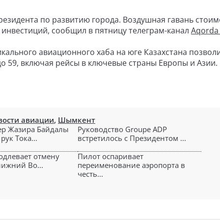
резидента по развитию города. Воздушная гавань стои
х инвестиций, сообщил в пятницу телеграм-канал
Aqorda
икального авиационного хаба на юге Казахстана позвол
о 59, включая рейсы в ключевые страны Европы и Азии.
вости авиации
,
Шымкент
ер Жазира Байдалы
Руководство Groupe ADP
рук Тока...
встретилось с Президентом ...
родлевает отмену
Пилот оспаривает
лижний Во...
переименование аэропорта в
честь...