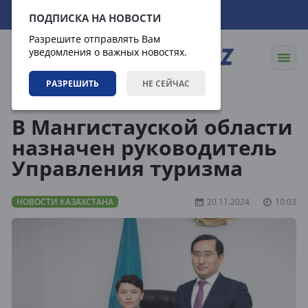
08.08.2026
16:16:17
ПОДПИСКА НА НОВОСТИ
Разрешите отправлять Вам
уведомления о важных новостях.
РАЗРЕШИТЬ
НЕ СЕЙЧАС
Новости
Новости Казахстана
В Мангистауской области
назначен руководитель
Управления туризма
НОВОСТИ КАЗАХСТАНА
20.11.2024
10:03