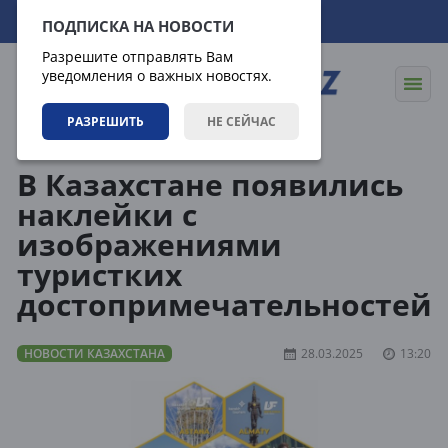
07.08.2026
03:07:07
ПОДПИСКА НА НОВОСТИ
Разрешите отправлять Вам
уведомления о важных новостях.
РАЗРЕШИТЬ
НЕ СЕЙЧАС
Новости
Новости Казахстана
В Казахстане появились
наклейки с
изображениями
туристких
достопримечательностей
НОВОСТИ КАЗАХСТАНА
28.03.2025
13:20