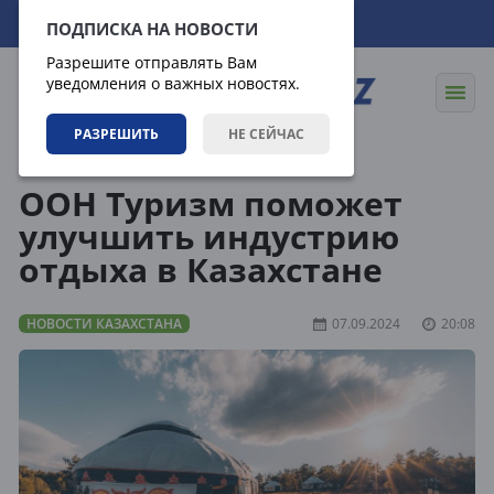
09.08.2026
00:46:03
ПОДПИСКА НА НОВОСТИ
Разрешите отправлять Вам
уведомления о важных новостях.
РАЗРЕШИТЬ
НЕ СЕЙЧАС
Новости
Новости Казахстана
ООН Туризм поможет
улучшить индустрию
отдыха в Казахстане
НОВОСТИ КАЗАХСТАНА
07.09.2024
20:08