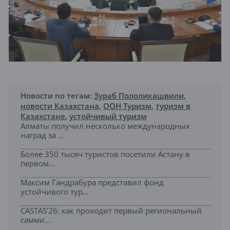
Новости по тегам:
Зураб Пололикашвили
,
новости Казахстана
,
ООН Туризм
,
туризм в
Казахстане
,
устойчивый туризм
Алматы получил несколько международных
наград за ...
Более 350 тысяч туристов посетили Астану в
первом...
Максим Гандрабура представил фонд
устойчивого тур...
CASTAS’26: как проходит первый региональный
самми...