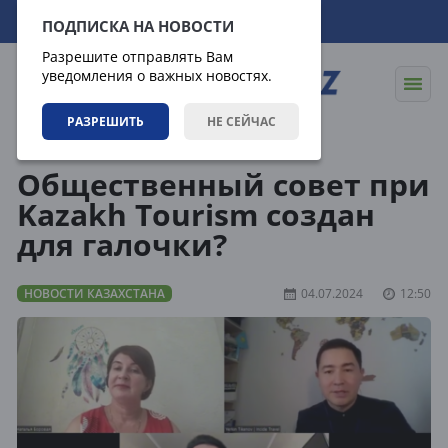
10.08.2026
13:53:17
ПОДПИСКА НА НОВОСТИ
Разрешите отправлять Вам
уведомления о важных новостях.
РАЗРЕШИТЬ
НЕ СЕЙЧАС
Новости
Новости Казахстана
Общественный совет при
Kazakh Tourism создан
для галочки?
НОВОСТИ КАЗАХСТАНА
04.07.2024
12:50