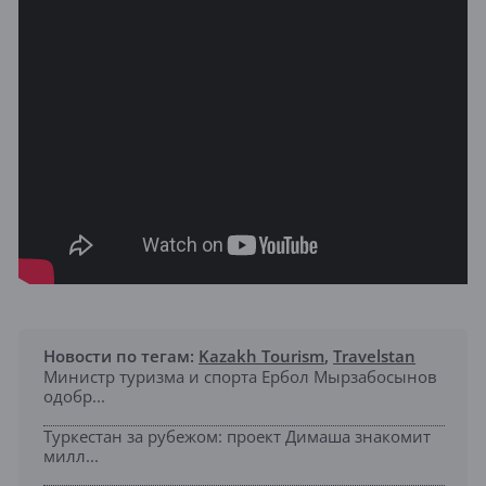
Новости по тегам:
Kazakh Tourism
,
Travelstan
Министр туризма и спорта Ербол Мырзабосынов
одобр...
Туркестан за рубежом: проект Димаша знакомит
милл...