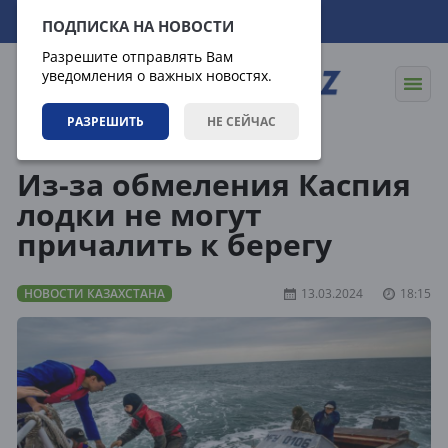
08.08.2026
02:09:06
ПОДПИСКА НА НОВОСТИ
Разрешите отправлять Вам
уведомления о важных новостях.
РАЗРЕШИТЬ
НЕ СЕЙЧАС
Новости
Новости Казахстана
Из-за обмеления Каспия
лодки не могут
причалить к берегу
НОВОСТИ КАЗАХСТАНА
13.03.2024
18:15