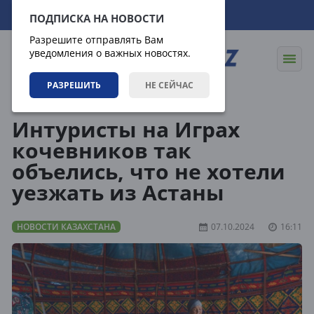
10.08.2026
18:32:54
ПОДПИСКА НА НОВОСТИ
Разрешите отправлять Вам
уведомления о важных новостях.
РАЗРЕШИТЬ
НЕ СЕЙЧАС
Новости
Новости Казахстана
Интуристы на Играх
кочевников так
объелись, что не хотели
уезжать из Астаны
НОВОСТИ КАЗАХСТАНА
07.10.2024
16:11