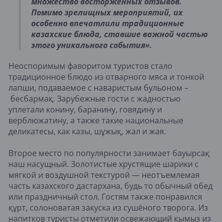
множество восторженных отзывов.
Помимо зрелищных мероприятий, их
особенно впечатлили традиционные
казахские блюда, ставшие важной частью
этого уникального события».
Неоспоримым фаворитом туристов стало
традиционное блюдо из отварного мяса и тонкой
лапши, подаваемое с наваристым бульоном –
бесбармақ. Зарубежные гости с жадностью
уплетали конину, баранину, говядину и
верблюжатину, а также такие национальные
деликатесы, как казы, шұжық, жал и жая.
Второе место по популярности занимает бауырсақ
наш насущный. Золотистые хрустящие шарики с
мягкой и воздушной текстурой — неотъемлемая
часть казахского дастархана, будь то обычный обед
или праздничный стол. Гостям также понравился
құрт, солоноватая закуска из сушёного творога. Из
напитков туристы отметили освежающий қымыз из