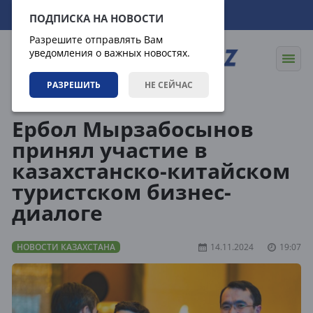
09.08.2026
09:52:12
ПОДПИСКА НА НОВОСТИ
Разрешите отправлять Вам
уведомления о важных новостях.
РАЗРЕШИТЬ
НЕ СЕЙЧАС
Новости
Новости Казахстана
Ербол Мырзабосынов
принял участие в
казахстанско-китайском
туристском бизнес-
диалоге
НОВОСТИ КАЗАХСТАНА
14.11.2024
19:07