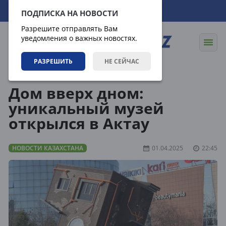
07.08.2026
15:49:45
ПОДПИСКА НА НОВОСТИ
Разрешите отправлять Вам
уведомления о важных новостях.
РАЗРЕШИТЬ
НЕ СЕЙЧАС
Новости
Новости Казахстана
Дом вверх дном:
уникальный музей
открылся в Актау
НОВОСТИ КАЗАХСТАНА
01.04.2025
22:45