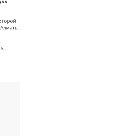
ции
которой
 Алматы.
,
на.