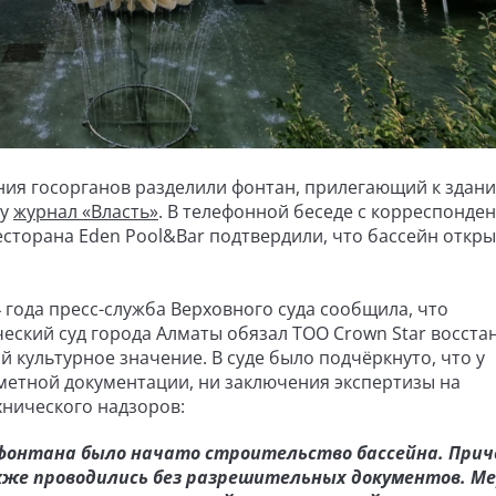
ния госорганов разделили фонтан, прилегающий к здани
гу
журнал «Власть»
. В телефонной беседе с корреспонде
сторана Eden Pool&Bar подтвердили, что бассейн откры
 года пресс-служба Верховного суда сообщила, что
кий суд города Алматы обязал ТОО Crown Star восста
культурное значение. В суде было подчёркнуто, что у
метной документации, ни заключения экспертизы на
хнического надзоров:
фонтана было начато строительство бассейна. При
е проводились без разрешительных документов. Ме