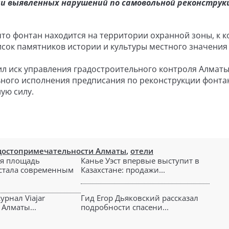
ии выявленных нарушений по самовольной реконструк
что фонтан находится на территории охранной зоны, к 
исок памятников истории и культуры местного значения
ил иск управления градостроительного контроля Алматы
ьного исполнения предписания по реконструкции фонта
ную силу.
достопримечательности Алматы
,
отели
я площадь
Канье Уэст впервые выступит в
стала современным
Казахстане: продажи...
урнал Viajar
Гид Егор Дьяковский рассказал
 Алматы...
подробности спасени...