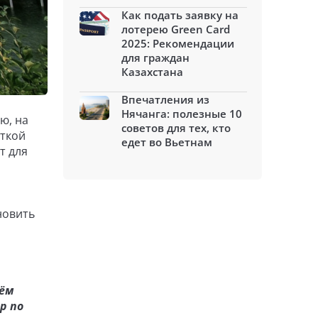
Как подать заявку на
лотерею Green Card
2025: Рекомендации
для граждан
Казахстана
Впечатления из
Нячанга: полезные 10
ю, на
советов для тех, кто
нткой
едет во Вьетнам
т для
новить
чём
р по