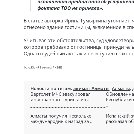
исполнению предписания об устранен
фонтана ТОО не приняло».
В статье авторка Ирина Гумыркина уточняет, 
отнесено здание гостиницы, включённое в сп
Учитывая эти обстоятельства, суд удовлетвор
которое требовало от гостиницы принудител
Однако судебный акт так и не вступил в закон
Фото: Юрий Бачинский / 2GIS
Новости по тегам:
акимат Алматы
,
Алматы
,
Вертолет МЧС эвакуировал
Обновленна
иностранного туриста из ...
Республики 
...
Алматы получил несколько
Испанский ж
международных наград за ...
рассказал об