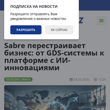
07.08.2026
23:54:07
ПОДПИСКА НА НОВОСТИ
Разрешите отправлять Вам
уведомления о важных новостях.
РАЗРЕШИТЬ
НЕ СЕЙЧАС
Статьи
Полезно знать
Sabre перестраивает
бизнес: от GDS-системы к
платформе с ИИ-
инновациями
ПОЛЕЗНО ЗНАТЬ
03.03.2026
12:24