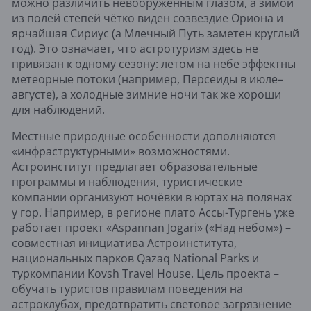
можно различить невооружённым глазом, а зимой
из полей степей чётко виден созвездие Ориона и
ярчайшая Сириус (а Млечный Путь заметен круглый
год). Это означает, что астротуризм здесь не
привязан к одному сезону: летом на небе эффектны
метеорные потоки (например, Персеиды в июле–
августе), а холодные зимние ночи так же хороши
для наблюдений.
Местные природные особенности дополняются
«инфраструктурными» возможностями.
Астроинститут предлагает образовательные
программы и наблюдения, туристические
компании организуют ночёвки в юртах на полянах
у гор. Например, в регионе плато Ассы-Тургень уже
работает проект «Aspannan Jogari» («Над небом») –
совместная инициатива Астроинститута,
национальных парков Qazaq National Parks и
туркомпании Kovsh Travel House. Цель проекта –
обучать туристов правилам поведения на
астроклубах, предотвратить световое загрязнение