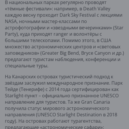
В национальных парках регулярно проводят
«тёмные фестивали»: например, в Death Valley
каждую весну проходит Dark Sky Festival с лекциями
NASA, ночными мастер-классами по
астрофотографии и «звездными вечеринками» (Star
Party), куда приходят ranger и волонтёры с
большими телескопами. Помимо этого, в США
множество астрономических центров и «световых
заповедников» (Greater Big Bend, Bryce Canyon и др.)
предлагают туристам наблюдения, конференции и
специальные туры.
На Канарских островах туристический подход к
звёздам заслужил международное признание. Парк
Тейде (Тенерифе) с 2014 года сертифицирован как
Starlight-пункт – официально признанное UNESCO
направление для туристов. Та же Gran Canaria
получила статус мирового астрономического
направления (UNESCO Starlight Destination в 2018
году). На островах работают турагентства,
предлагающие «астрономические сафари»: