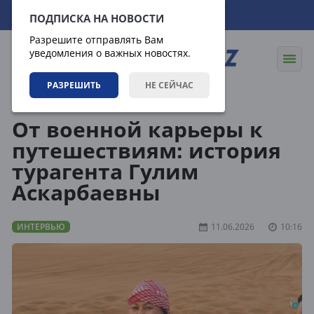
08.08.2026
13:06:11
ПОДПИСКА НА НОВОСТИ
Разрешите отправлять Вам
уведомления о важных новостях.
РАЗРЕШИТЬ
НЕ СЕЙЧАС
Статьи
Интервью
От военной карьеры к
путешествиям: история
турагента Гулим
Аскарбаевны
ИНТЕРВЬЮ
11.06.2026
10:16