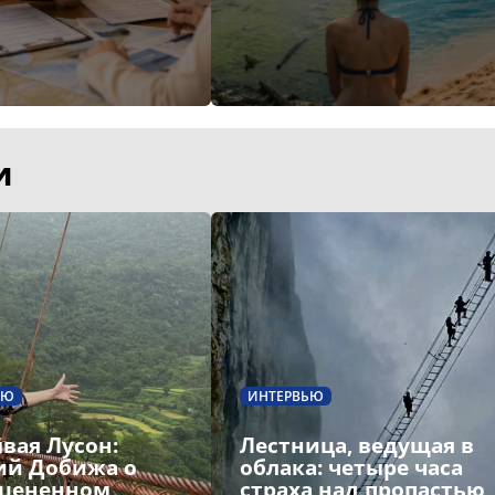
и
ЬЮ
ИНТЕРВЬЮ
вая Лусон:
Лестница, ведущая в
ий Добижа о
облака: четыре часа
цененном
страха над пропастью