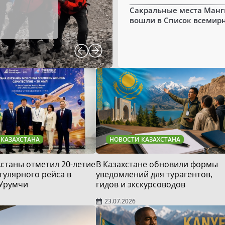
Сакральные места Манг
Правила посещен
вошли в Список всемирн.
Мангистау от гид
07.08.2026
 КАЗАХСТАНА
НОВОСТИ КАЗАХСТАНА
станы отметил 20-летие
В Казахстане обновили формы
гулярного рейса в
уведомлений для турагентов,
 Урумчи
гидов и экскурсоводов
23.07.2026