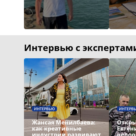
Интервью с экспертам
ИНТЕРВЬЮ
ИНТЕРВ
Жансая Менилбаева:
Откры
как креативные
Евген
индустрии развивают
недоо