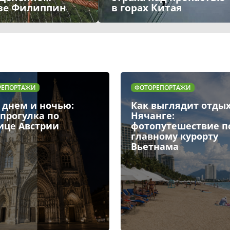
ве Филиппин
в горах Китая
И
ФОТОРЕПОРТАЖИ
и ночью:
Как выглядит отдых в
ка по
Нячанге:
стрии
фотопутешествие по
главному курорту
Вьетнама