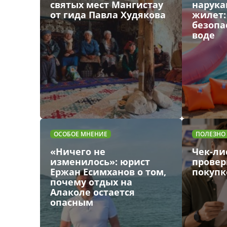
святых мест Мангистау
нарука
от гида Павла Худякова
жилет:
безопа
воде
ОСОБОЕ МНЕНИЕ
ПОЛЕЗНО
«Ничего не
Чек-лис
изменилось»: юрист
провер
Ержан Есимханов о том,
покупк
почему отдых на
Алаколе остается
опасным