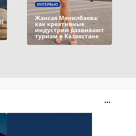
ИНТЕРВЬЮ
Жансая Менилбаева:
как креативные
индустрии развивают
туризм в Казахстане