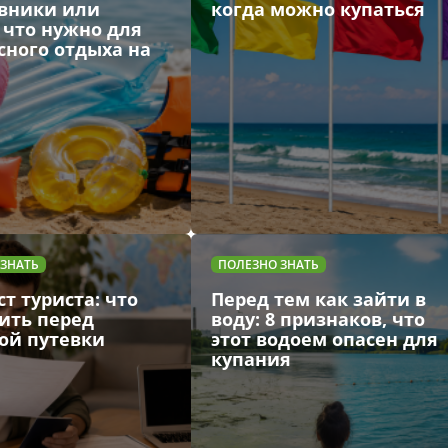
вники или
когда можно купаться
 что нужно для
сного отдыха на
 ЗНАТЬ
ПОЛЕЗНО ЗНАТЬ
т туриста: что
Перед тем как зайти в
ить перед
воду: 8 признаков, что
ой путевки
этот водоем опасен для
купания