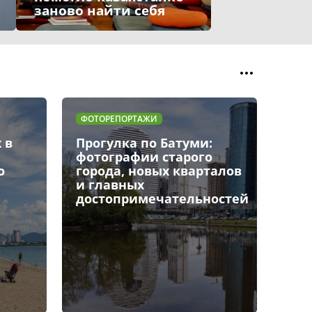
заново найти себя
ФОТОРЕПОРТАЖИ
ПОЛЕЗНО ЗНАТ
Прогулка по Батуми:
Париж за 
фотографии старого
фотоэкску
города, новых кварталов
столице Ф
и главных
достопримечательностей