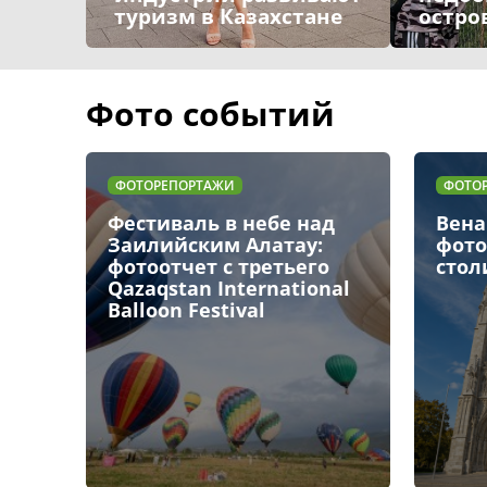
туризм в Казахстане
остро
Фото событий
ФОТОРЕПОРТАЖИ
ФОТОРЕПОРТАЖ
Фестиваль в небе над
Вена днем 
Заилийским Алатау:
фотопрогул
фотоотчет с третьего
столице Ав
Qazaqstan International
Balloon Festival