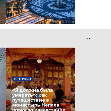
ИНТЕРВЬЮ
«Я должна была
умереть»: как
путешествие в
монастырь Непала
помогло казахстанке