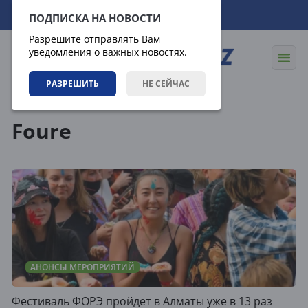
07.08.2026
15:52:46
ПОДПИСКА НА НОВОСТИ
Разрешите отправлять Вам
уведомления о важных новостях.
РАЗРЕШИТЬ
НЕ СЕЙЧАС
Теги
Foure
АНОНСЫ МЕРОПРИЯТИЙ
Фестиваль ФОРЭ пройдет в Алматы уже в 13 раз