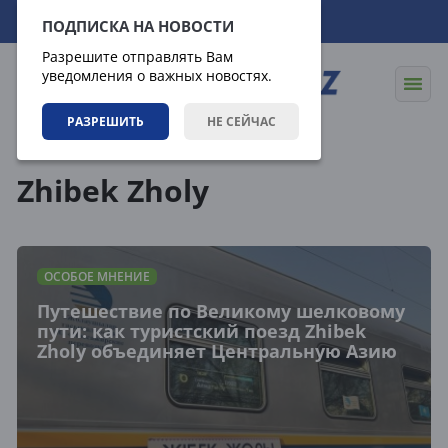
09.08.2026
04:06:23
ПОДПИСКА НА НОВОСТИ
Разрешите отправлять Вам
уведомления о важных новостях.
РАЗРЕШИТЬ
НЕ СЕЙЧАС
Теги
Zhibek Zholy
ОСОБОЕ МНЕНИЕ
Путешествие по Великому шелковому
пути: как туристский поезд Zhibek
Zholy объединяет Центральную Азию