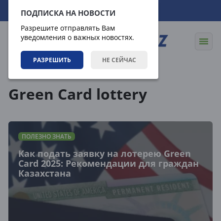
06.08.2026
19:48:19
ПОДПИСКА НА НОВОСТИ
Разрешите отправлять Вам
уведомления о важных новостях.
РАЗРЕШИТЬ
НЕ СЕЙЧАС
Теги
Green Card lottery
ПОЛЕЗНО ЗНАТЬ
Как подать заявку на лотерею Green
Card 2025: Рекомендации для граждан
Казахстана