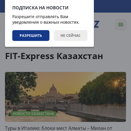
07.08.2026
00:53:34
ПОДПИСКА НА НОВОСТИ
Разрешите отправлять Вам
уведомления о важных новостях.
РАЗРЕШИТЬ
НЕ СЕЙЧАС
Теги
FIT-Express Казахстан
НОВОСТИ КАЗАХСТАНА
Туры в Италию: блоки мест Алматы – Милан от