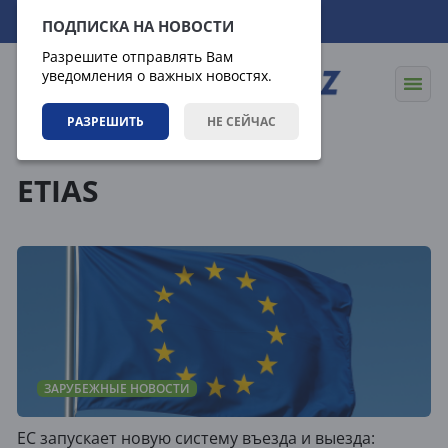
08.08.2026
08:17:38
ПОДПИСКА НА НОВОСТИ
Разрешите отправлять Вам
уведомления о важных новостях.
РАЗРЕШИТЬ
НЕ СЕЙЧАС
Теги
ETIAS
ЗАРУБЕЖНЫЕ НОВОСТИ
ЕС запускает новую систему въезда и выезда: