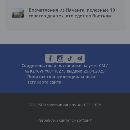
Впечатления из Нячанга: полезные 10
советов для тех, кто едет во Вьетнам
Свидетельство о постановке на учет СМИ
№ KZ16VPY00118275 выдано 25.04.2025.
Политика конфиденциальности
Теги
Карта сайта
ТОО "SDR communications" © 2023 - 2026
Разработка сайта “
СмартСайт
”