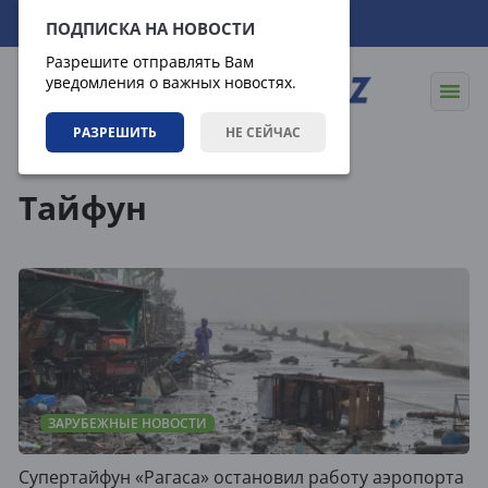
08.08.2026
12:48:43
ПОДПИСКА НА НОВОСТИ
Разрешите отправлять Вам
уведомления о важных новостях.
РАЗРЕШИТЬ
НЕ СЕЙЧАС
Теги
Тайфун
ЗАРУБЕЖНЫЕ НОВОСТИ
Супертайфун «Рагаса» остановил работу аэропорта