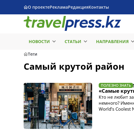
О проекте
Реклама
Редакция
Контакты
НОВОСТИ
СТАТЬИ
НАПРАВЛЕНИЯ
Теги
Самый крутой район
ПОЛЕЗНО ЗНАТЬ
«Самые крут
Кто не любит за
немного? Именн
World’s Coolest