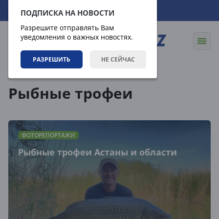
08.08.2026
08:17:26
ПОДПИСКА НА НОВОСТИ
Разрешите отправлять Вам
уведомления о важных новостях.
РАЗРЕШИТЬ
НЕ СЕЙЧАС
Теги
Рыбные трофеи
ФОТОРЕПОРТАЖИ
Рыбные трофеи Астаны и области