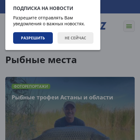
09.08.2026
01:55:38
ПОДПИСКА НА НОВОСТИ
Разрешите отправлять Вам
уведомления о важных новостях.
РАЗРЕШИТЬ
НЕ СЕЙЧАС
Теги
Рыбные места
ФОТОРЕПОРТАЖИ
Рыбные трофеи Астаны и области