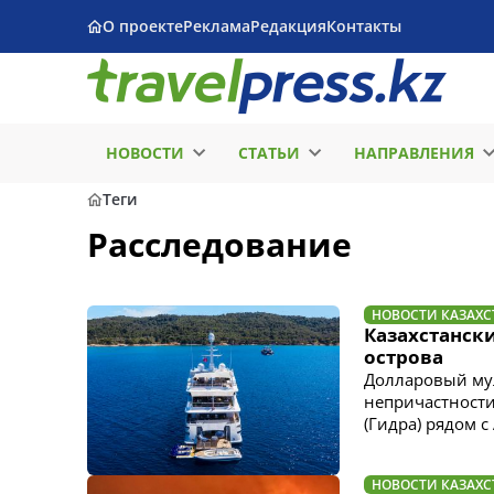
О проекте
Реклама
Редакция
Контакты
НОВОСТИ
СТАТЬИ
НАПРАВЛЕНИЯ
Теги
Расследование
НОВОСТИ КАЗАХС
Казахстански
острова
Долларовый мул
непричастности
(Гидра) рядом 
НОВОСТИ КАЗАХС