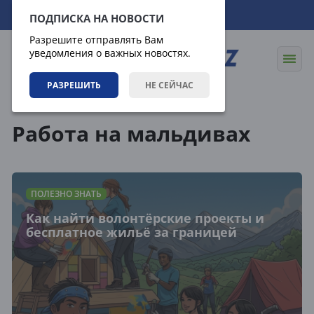
07.08.2026
13:20:22
ПОДПИСКА НА НОВОСТИ
Разрешите отправлять Вам
уведомления о важных новостях.
РАЗРЕШИТЬ
НЕ СЕЙЧАС
Теги
Работа на мальдивах
ПОЛЕЗНО ЗНАТЬ
Как найти волонтёрские проекты и
бесплатное жильё за границей