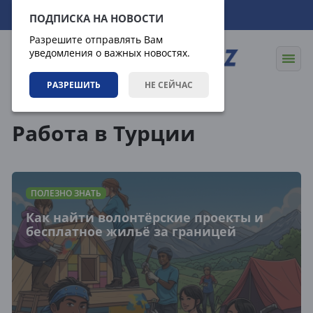
08.08.2026
23:16:36
ПОДПИСКА НА НОВОСТИ
Разрешите отправлять Вам
уведомления о важных новостях.
РАЗРЕШИТЬ
НЕ СЕЙЧАС
Теги
Работа в Турции
ПОЛЕЗНО ЗНАТЬ
Как найти волонтёрские проекты и
бесплатное жильё за границей