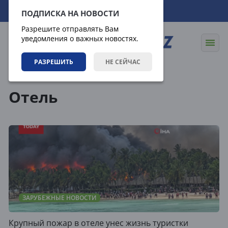
09.08.2026
20:42:43
ПОДПИСКА НА НОВОСТИ
Разрешите отправлять Вам
уведомления о важных новостях.
РАЗРЕШИТЬ
НЕ СЕЙЧАС
Теги
Отель
ЗАРУБЕЖНЫЕ НОВОСТИ
Крупный пожар в отеле унес жизнь туристки