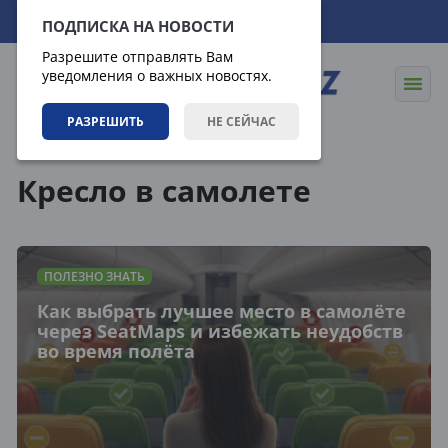
08.08.2026
20:52:13
ПОДПИСКА НА НОВОСТИ
Разрешите отправлять Вам
уведомления о важных новостях.
РАЗРЕШИТЬ
НЕ СЕЙЧАС
Теги
Кресло в самолете
ПОЛЕЗНО ЗНАТЬ
Как выбрать лучшее место в самолёте
через SeatMaps и избежать неудобств
во время полёта