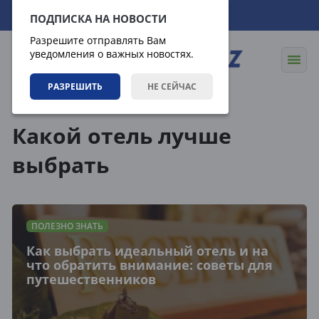
06.08.2026
22:18:13
ПОДПИСКА НА НОВОСТИ
Разрешите отправлять Вам
уведомления о важных новостях.
РАЗРЕШИТЬ
НЕ СЕЙЧАС
Теги
Какой отель лучше
выбрать
ПОЛЕЗНО ЗНАТЬ
Как выбрать идеальный отель и на
что обратить внимание: советы для
путешественников