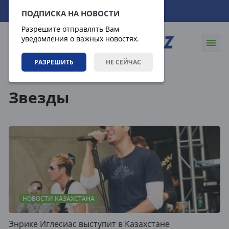
09.08.2026
14:06:56
ПОДПИСКА НА НОВОСТИ
Разрешите отправлять Вам
уведомления о важных новостях.
РАЗРЕШИТЬ
НЕ СЕЙЧАС
Теги
Звезды
НОВОСТИ КАЗАХСТАНА
Энрике Иглесиас выступит в Казахстане