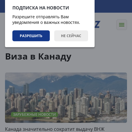
06.08.2026
22:19:13
ПОДПИСКА НА НОВОСТИ
Разрешите отправлять Вам
уведомления о важных новостях.
РАЗРЕШИТЬ
НЕ СЕЙЧАС
Теги
Виза в Канаду
ЗАРУБЕЖНЫЕ НОВОСТИ
Канада значительно сократит выдачу ВНЖ