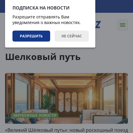
10.08.2026
07:38:34
ПОДПИСКА НА НОВОСТИ
Разрешите отправлять Вам
уведомления о важных новостях.
РАЗРЕШИТЬ
НЕ СЕЙЧАС
Теги
Шелковый путь
ЗАРУБЕЖНЫЕ НОВОСТИ
«Великий Шёлковый путь»: новый роскошный поезд