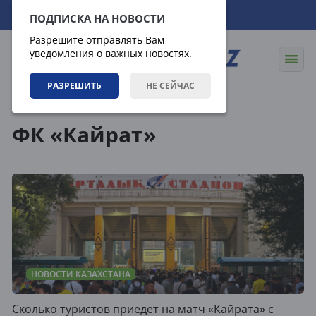
07.08.2026
18:22:43
ПОДПИСКА НА НОВОСТИ
Разрешите отправлять Вам
уведомления о важных новостях.
РАЗРЕШИТЬ
НЕ СЕЙЧАС
Теги
ФК «Кайрат»
НОВОСТИ КАЗАХСТАНА
Сколько туристов приедет на матч «Кайрата» с