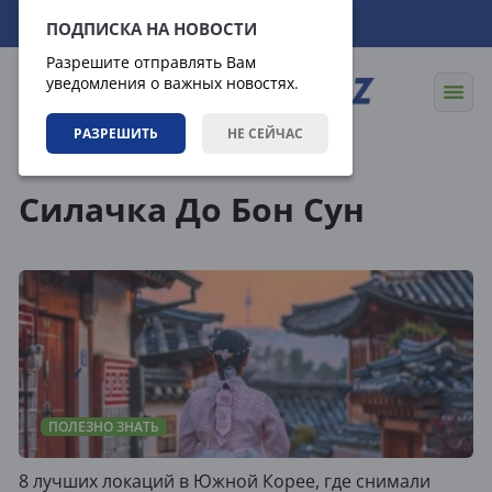
10.08.2026
15:29:31
ПОДПИСКА НА НОВОСТИ
Разрешите отправлять Вам
уведомления о важных новостях.
РАЗРЕШИТЬ
НЕ СЕЙЧАС
Теги
Силачка До Бон Сун
ПОЛЕЗНО ЗНАТЬ
8 лучших локаций в Южной Корее, где снимали