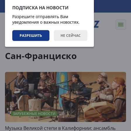
07.08.2026
08:19:58
ПОДПИСКА НА НОВОСТИ
Разрешите отправлять Вам
уведомления о важных новостях.
РАЗРЕШИТЬ
НЕ СЕЙЧАС
Теги
Сан-Франциско
ЗАРУБЕЖНЫЕ НОВОСТИ
Музыка Великой степи в Калифорнии: ансамбль