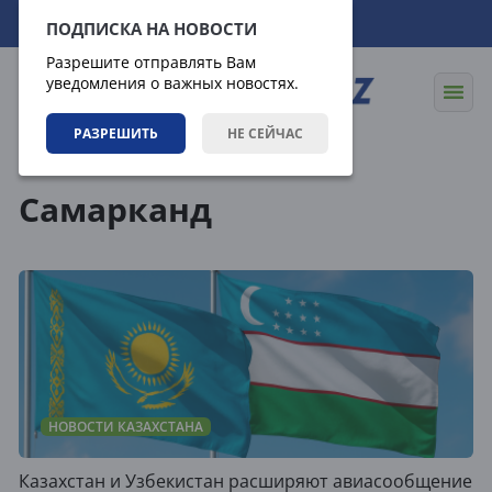
09.08.2026
04:46:24
ПОДПИСКА НА НОВОСТИ
Разрешите отправлять Вам
уведомления о важных новостях.
РАЗРЕШИТЬ
НЕ СЕЙЧАС
Теги
Самарканд
НОВОСТИ КАЗАХСТАНА
Казахстан и Узбекистан расширяют авиасообщение