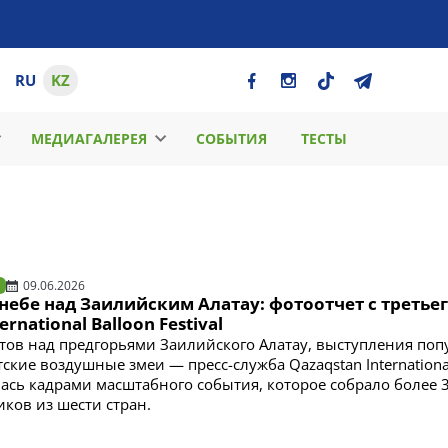
RU
KZ
МЕДИАГАЛЕРЕЯ
СОБЫТИЯ
ТЕСТЫ
09.06.2026
небе над Заилийским Алатау: фотоотчет с третье
ernational Balloon Festival
атов над предгорьями Заилийского Алатау, выступления по
тские воздушные змеи — пресс-служба Qazaqstan Internationa
илась кадрами масштабного события, которое собрало более 
иков из шести стран.