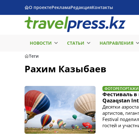
О проекте
Реклама
Редакция
Контакты
НОВОСТИ
СТАТЬИ
НАПРАВЛЕНИЯ
Теги
Рахим Казыбаев
ФОТОРЕПОРТАЖИ
Фестиваль в 
Qazaqstan Int
Десятки аэрост
артистов, гиган
Festival подел
гостей и участн