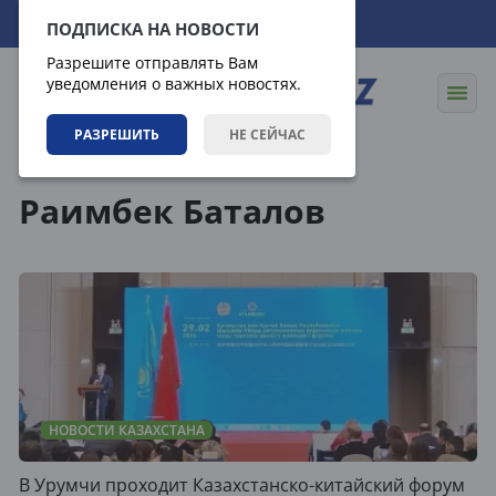
08.08.2026
00:03:19
ПОДПИСКА НА НОВОСТИ
Разрешите отправлять Вам
уведомления о важных новостях.
РАЗРЕШИТЬ
НЕ СЕЙЧАС
Теги
Раимбек Баталов
НОВОСТИ КАЗАХСТАНА
В Урумчи проходит Казахстанско-китайский форум