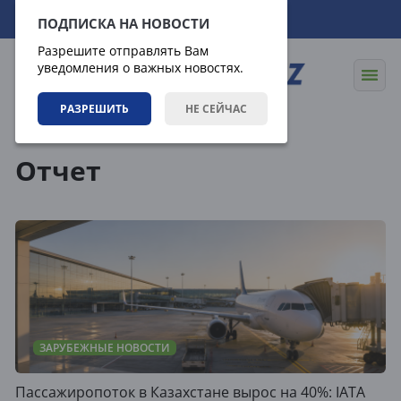
09.08.2026
03:57:31
ПОДПИСКА НА НОВОСТИ
Разрешите отправлять Вам
уведомления о важных новостях.
РАЗРЕШИТЬ
НЕ СЕЙЧАС
Теги
Отчет
ЗАРУБЕЖНЫЕ НОВОСТИ
Пассажиропоток в Казахстане вырос на 40%: IATA