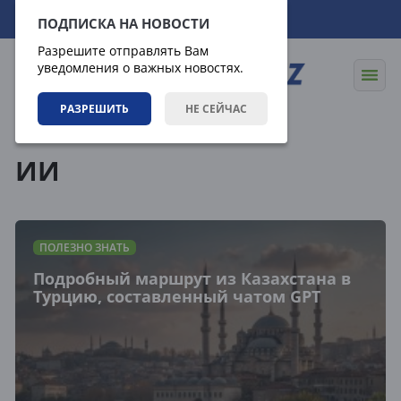
06.08.2026
07:14:58
ПОДПИСКА НА НОВОСТИ
Разрешите отправлять Вам
уведомления о важных новостях.
РАЗРЕШИТЬ
НЕ СЕЙЧАС
Теги
ИИ
ПОЛЕЗНО ЗНАТЬ
Подробный маршрут из Казахстана в
Турцию, составленный чатом GPT