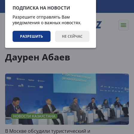
08.08.2026
20:21:45
ПОДПИСКА НА НОВОСТИ
Разрешите отправлять Вам
уведомления о важных новостях.
РАЗРЕШИТЬ
НЕ СЕЙЧАС
Теги
Даурен Абаев
НОВОСТИ КАЗАХСТАНА
В Москве обсудили туристический и