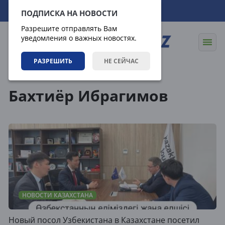
07.08.2026
17:09:48
ПОДПИСКА НА НОВОСТИ
Разрешите отправлять Вам
уведомления о важных новостях.
РАЗРЕШИТЬ
НЕ СЕЙЧАС
Теги
Бахтиёр Ибрагимов
НОВОСТИ КАЗАХСТАНА
Новый посол Узбекистана в Казахстане посетил