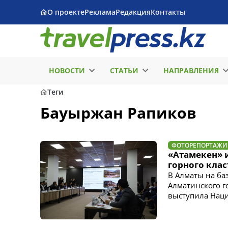
О проекте
Реклама
Редакция
Контакты
НОВОСТИ
СТАТЬИ
НАПРАВЛЕНИЯ
Теги
Бауыржан Рапиков
ФОТОРЕПОРТАЖИ
«Атамекен» 
горного клас
В Алматы на ба
Алматинского го
выступила Наци