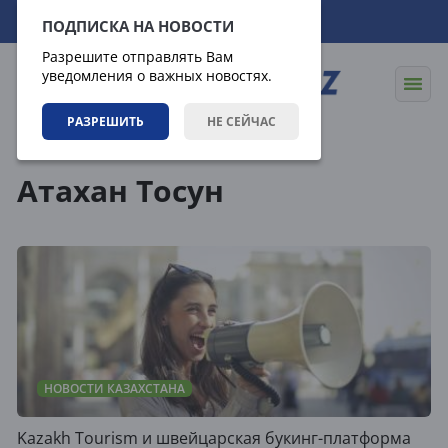
07.08.2026
18:06:44
ПОДПИСКА НА НОВОСТИ
Разрешите отправлять Вам
уведомления о важных новостях.
РАЗРЕШИТЬ
НЕ СЕЙЧАС
Теги
Атахан Тосун
НОВОСТИ КАЗАХСТАНА
Kazakh Tourism и швейцарская букинг-платформа